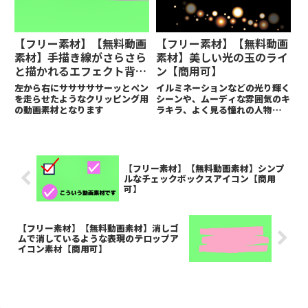
たりループ再生でOKです。
【フリー素材】【無料動画
【フリー素材】【無料動画
素材】手描き線がさらさら
素材】美しい光の玉のライ
と描かれるエフェクト背景
ン【商用可】
【商用可】
左から右にサササササーッとペン
イルミネーションなどの光り輝く
を走らせたようなクリッピング用
シーンや、ムーディな雰囲気のキ
の動画素材となります
ラキラ、よく見る憧れの人物の登
場シーンなど、とにかく綺麗めな
シーンや美しく彩りたいときに最
適な素材となっています。
【フリー素材】【無料動画素材】シンプ
ルなチェックボックスアイコン【商用
可】
【フリー素材】【無料動画素材】消しゴ
ムで消しているような表現のテロップア
イコン素材【商用可】