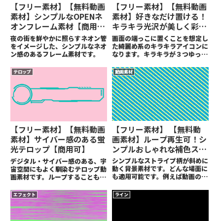
【フリー素材】【無料動画
【フリー素材】【無料動画
素材】シンプルなOPENネ
素材】好きなだけ置ける！
オンフレーム素材【商用
キラキラ光沢が美しく彩る
可】
アイコン動画素材【商用
夜の街を鮮やかに照らすネオン管
画面の端っこに置くことを想定し
可】
をイメージした、シンプルなネオ
た綺麗め系のキラキラアイコンに
ン感のあるフレーム素材です。
なります。キラキラが３つゆっく
りと大小するアイコンフリー素材
です。どんな素材にでも使えるよ
テロップ
動画素材
うに黒背景の素材にしておりま
す。
【フリー素材】 【無料動
【フリー素材】【無料動画
画素材】ループ再生可！シ
素材】サイバー感のある蛍
ンプルおしゃれな補色スト
光テロップ【商用可】
ライプ背景素材【商用可】
シンプルなストライプ柄が斜めに
デジタル・サイバー感のある、宇
動く背景素材です。どんな場面に
宙空間にもよく馴染むテロップ動
も適用可能です。例えば動画の切
画素材です。ループすることも可
り替えのタイミングや、何か紹介
能です。
したいときの背景にも使えます。
エフェクト
ライン
汎用性は抜群です。ちなみにちゃ
んとループするようにしていま
す。つなげて動画を置いてもらっ