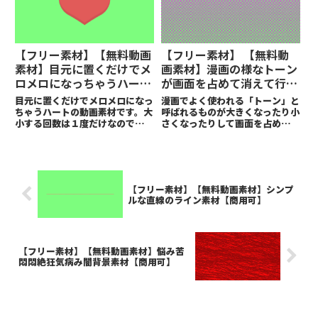
かり辛いので）
【フリー素材】【無料動画
【フリー素材】 【無料動
素材】目元に置くだけでメ
画素材】漫画の様なトーン
ロメロになっちゃうハート
が画面を占めて消えて行く
アイコン動画素材【商用
シーンチェンジ素材【商用
目元に置くだけでメロメロになっ
漫画でよく使われる「トーン」と
可】
可】
ちゃうハートの動画素材です。大
呼ばれるものが大きくなったり小
小する回数は１度だけなのでメロ
さくなったりして画面を占めては
で終わりたくない場合はこの動画
消えて行くシーンチェンジ素材で
素材を２個置いてメロメロにして
す。
ください。適当に配置するだけで
もキュートになると思います。
【フリー素材】【無料動画素材】シンプ
ルな直線のライン素材【商用可】
【フリー素材】【無料動画素材】悩み苦
悶悶絶狂気病み闇背景素材【商用可】