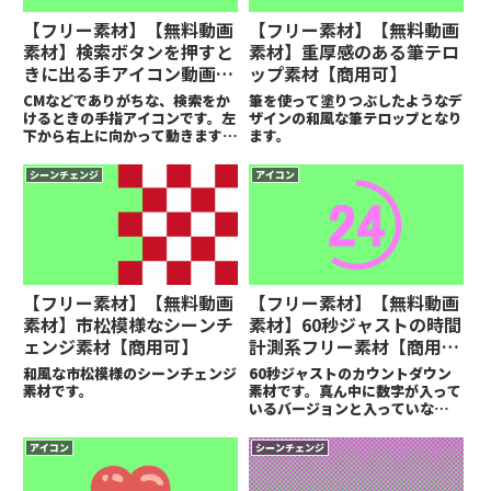
【フリー素材】【無料動画
【フリー素材】【無料動画
素材】検索ボタンを押すと
素材】重厚感のある筆テロ
きに出る手アイコン動画素
ップ素材【商用可】
材【商用可】
CMなどでありがちな、検索をか
筆を使って塗りつぶしたようなデ
けるときの手指アイコンです。左
ザインの和風な筆テロップとなり
下から右上に向かって動きます。
ます。
クリックをする際は人差し指が微
妙に折れ曲がります。
シーンチェンジ
アイコン
【フリー素材】【無料動画
【フリー素材】【無料動画
素材】市松模様なシーンチ
素材】60秒ジャストの時間
ェンジ素材【商用可】
計測系フリー素材【商用
可】
和風な市松模様のシーンチェンジ
60秒ジャストのカウントダウン
素材です。
素材です。真ん中に数字が入って
いるバージョンと入っていないバ
ージョンの２パターン作成してい
ます。数字が入っていない方が素
アイコン
シーンチェンジ
材自体が60秒ジャストのものに
なっています。（数字が無くて分