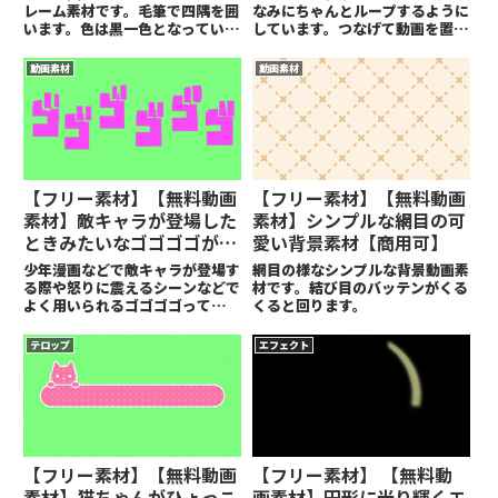
レーム素材です。毛筆で四隅を囲
なみにちゃんとループするように
います。色は黒一色となっていま
しています。つなげて動画を置い
す。
てもらったりループ再生でOKで
す。
動画素材
動画素材
【フリー素材】【無料動画
【フリー素材】【無料動画
素材】敵キャラが登場した
素材】シンプルな網目の可
ときみたいなゴゴゴゴが揺
愛い背景素材【商用可】
れるアイコン動画素材【商
少年漫画などで敵キャラが登場す
網目の様なシンプルな背景動画素
用可】
る際や怒りに震えるシーンなどで
材です。結び目のバッテンがくる
よく用いられるゴゴゴゴっていう
くると回ります。
文字１つ１つが振動する文字アイ
コン素材となります。
テロップ
エフェクト
【フリー素材】【無料動画
【フリー素材】 【無料動
素材】猫ちゃんがひょっこ
画素材】円形に光り輝くエ