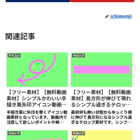
ichimonji
関連記事
アイコン
テロップ
【フリー素材】【無料動画
【フリー素材】【無料動画
素材】シンプルかわいい手
素材】長方形が伸びて現れ
描き風矢印アイコン動画素
るシンプル過ぎるテロップ
材【商用可】
素材【商用可】
手描き風に矢印を書くアイコン動
最初何も無い状態からゆっくり横
画素材となっています。動画内で
に伸びて長方形になるシンプル過
注目して欲しいポイントや解説を
ぎるテロップ素材です。シンプル
するときなどに使うと適度なゆる
がゆえに汎用性は高いと思いま
さもありつつちゃんと分かり易く
す。
テロップ
テロップ
なると思います。