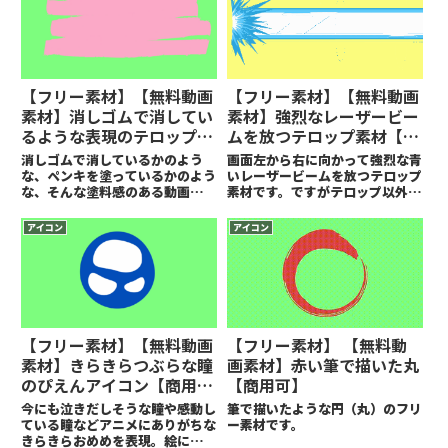
【フリー素材】【無料動画
【フリー素材】【無料動画
素材】消しゴムで消してい
素材】強烈なレーザービー
るような表現のテロップア
ムを放つテロップ素材【商
イコン素材【商用可】
用可】
消しゴムで消しているかのよう
画面左から右に向かって強烈な青
な、ペンキを塗っているかのよう
いレーザービームを放つテロップ
な、そんな塗料感のある動画素材
素材です。ですがテロップ以外の
です。
用途にも使用できます。
アイコン
アイコン
【フリー素材】【無料動画
【フリー素材】 【無料動
素材】きらきらつぶらな瞳
画素材】赤い筆で描いた丸
のぴえんアイコン【商用
【商用可】
可】
今にも泣きだしそうな瞳や感動し
筆で描いたような円（丸）のフリ
ている瞳などアニメにありがちな
ー素材です。
きらきらおめめを表現。絵に、写