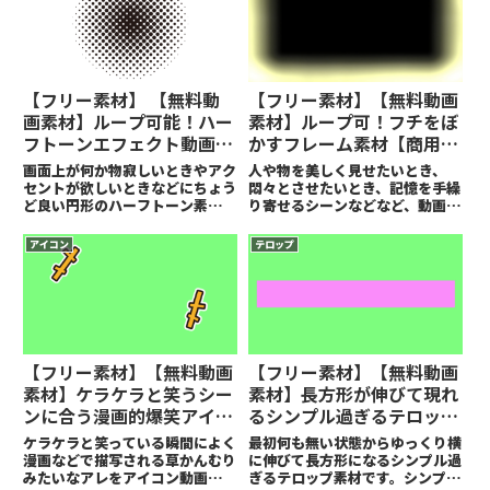
【フリー素材】 【無料動
【フリー素材】【無料動画
画素材】ループ可能！ハー
素材】ループ可！フチをぼ
フトーンエフェクト動画素
かすフレーム素材【商用
材【商用可】
可】
画面上が何か物寂しいときやアク
人や物を美しく見せたいとき、
セントが欲しいときなどにちょう
悶々とさせたいとき、記憶を手繰
ど良い円形のハーフトーン素材と
り寄せるシーンなどなど、動画の
なります。ループ仕様です。
ふちを優しくぼかしたいときに活
用してください。
アイコン
テロップ
【フリー素材】【無料動画
【フリー素材】【無料動画
素材】ケラケラと笑うシー
素材】長方形が伸びて現れ
ンに合う漫画的爆笑アイコ
るシンプル過ぎるテロップ
ン動画素材【商用可】
素材【商用可】
ケラケラと笑っている瞬間によく
最初何も無い状態からゆっくり横
漫画などで描写される草かんむり
に伸びて長方形になるシンプル過
みたいなアレをアイコン動画素材
ぎるテロップ素材です。シンプル