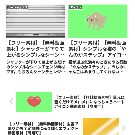
にしてみました。
がゆえに汎用性は高いと思いま
す。
シーンチェンジ
アイコン
【フリー素材】【無料動画
【フリー素材】【無料動画
素材】シャッターが下りて
素材】シンプルな猫の「や
上がるシンプルなシーンチ
んのかステップ」アイコン
ェンジ素材【商用可】
【商用可】
シャッターが下りては上がるだけ
猫が遊ぶ気満々のときにやる行動
のシンプルなシーンチェンジ素材
「やんのかステップ」。うちのに
です。もちろんシーンチェンジ以
ゃんこはあまりしてくれないので
外にも使えます。
すが、この行動を実際にやっての
ける猫ちゃんが居たのでその飼い
主様に許可をいただき（配布＆参
考にすること、共に快く許可いた
だき感謝です！）その子の動きを
【フリー素材】【無料動画素材】目元に
モデルに作成させていただきまし
置くだけでメロメロになっちゃうハート
た。
アイコン動画素材【商用可】
【フリー素材】【無料動画素材】広告で
ありがち？定期的に光り輝くエフェクト
動画素材【商用可】